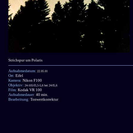
Strichspur um Polaris
Aufnahmedatum:
22.05.01
Ort:
Eifel
Kamera:
Nikon F100
Objektiv:
24-105/f3,5-5,6 bei 24/f5,6
Film:
Kodak VR 100
Aufnahmedauer:
40 min.
Bearbeitung:
Tonwertkorrektur