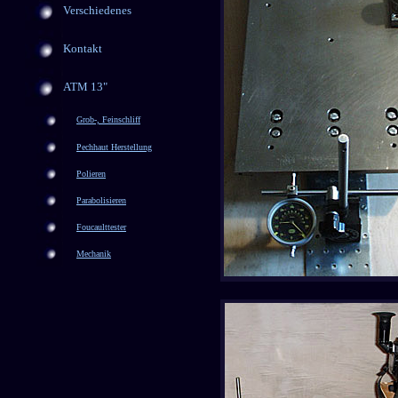
Verschiedenes
Kontakt
ATM 13"
Grob-, Feinschliff
Pechhaut Herstellung
Polieren
Parabolisieren
Foucaulttester
Mechanik