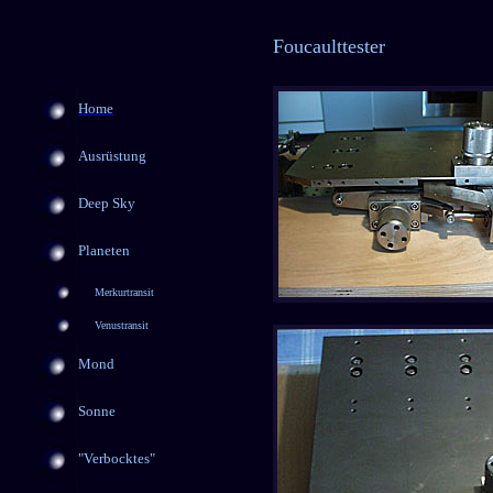
Foucaulttester
Home
Ausrüstung
Deep Sky
Planeten
Merkurtransit
Venustransit
Mond
Sonne
"Verbocktes"