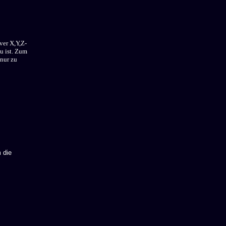
ver X,Y,Z-
au ist. Zum
 nur zu
 die