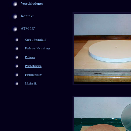
Verschiedenes
Kontakt
ATM 13"
Grob-, Feinschliff
Pechhaut Herstellung
Polieren
Parabolisieren
Foucaulttester
Mechanik