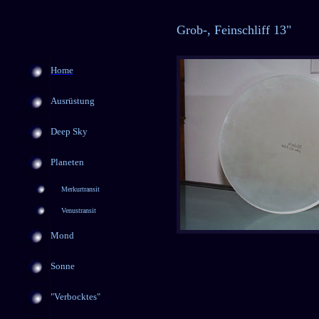
Grob-, Feinschliff 13"
Home
Ausrüstung
Deep Sky
Planeten
Merkurtransit
Venustransit
Mond
Sonne
"Verbocktes"