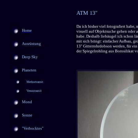
ATM 13"
Da ich bisher viel fotografiert habe
Home
visuell auf Objektsuche gehen oder 
habe. Deshalb liebäugel ich schon l
mit sich bringt: einfacher Aufbau, gro
Ausrüstung
13" Gitterrohrdobson werden, für ein
der Spiegelrohling aus Borosilikat vo
Deep Sky
Planeten
Merkurtransit
Venustransit
Mond
Sonne
"Verbocktes"