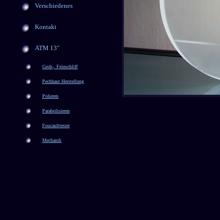
Verschiedenes
Kontakt
ATM 13"
Grob-, Feinschliff
Pechhaut Herstellung
Polieren
Parabolisieren
Foucaulttester
Mechanik